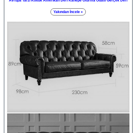
Avrupa Tarzı Koltuk Amerikan Deri Kanepe Oturma Odası Gerçek Deri
Yakından İncele »