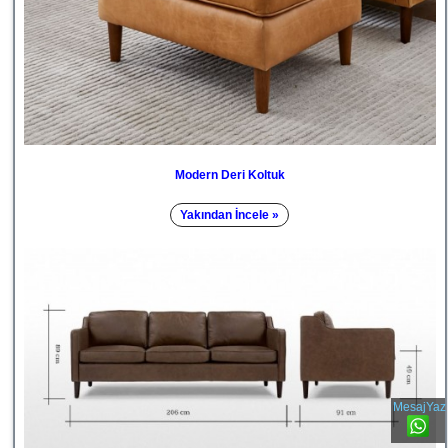
Modern Deri Koltuk
Yakından İncele »
MesajYaz