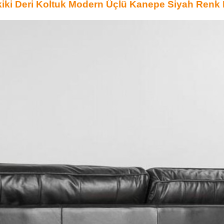
iki Deri Koltuk Modern Üçlü Kanepe Siyah Renk 