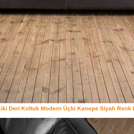
iki Deri Koltuk Modern Üçlü Kanepe Siyah Renk 