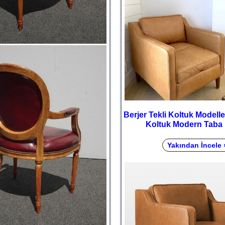
Berjer Tekli Koltuk Modeller
Koltuk Modern Taba 
Yakından İncele 