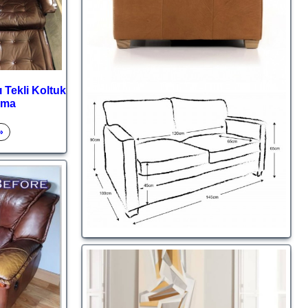
ı Tekli Koltuk
ama
»