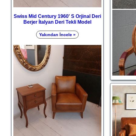
Swiss Mid Century 1960' S Orjinal Deri
Berjer İtalyan Deri Tekli Model
Yakından İncele »