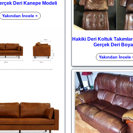
erçek Deri Kanepe Modeli
Yakından İncele »
Hakiki Deri Koltuk Takımlar
Gerçek Deri Boy
Yakından İncele 