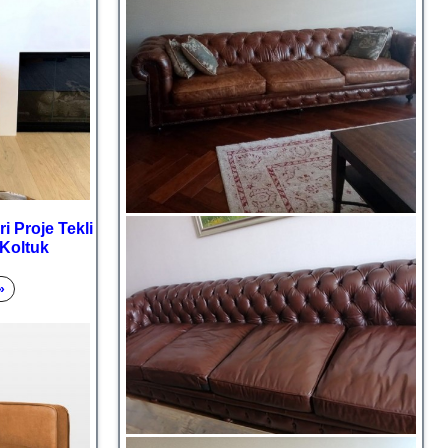
i Proje Tekli
Koltuk
»