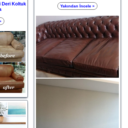
 Deri Koltuk
Yakından İncele »
a
»