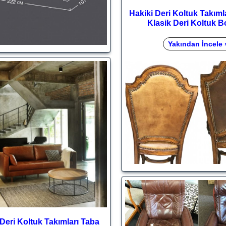
Hakiki Deri Koltuk Takım
Klasik Deri Koltuk 
Yakından İncele 
Deri Koltuk Takımları Taba