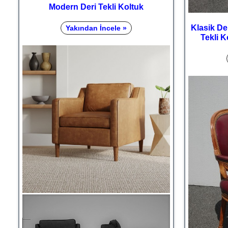
Modern Deri Tekli Koltuk
Klasik De
Yakından İncele »
Tekli K