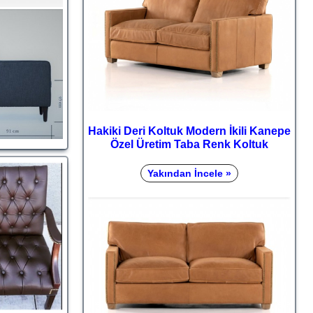
Hakiki Deri Koltuk Modern İkili Kanepe
Özel Üretim Taba Renk Koltuk
Yakından İncele »