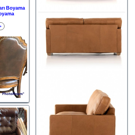
ları Boyama
Boyama
»