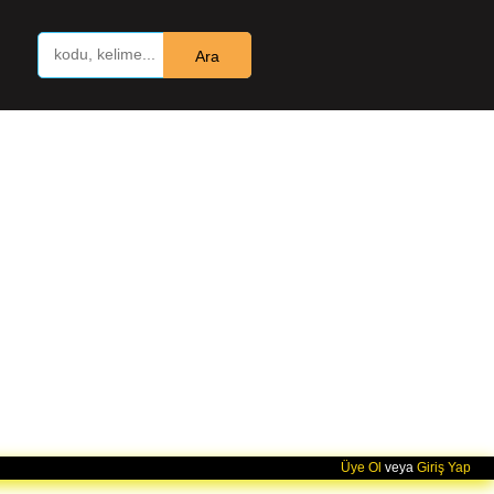
Ara
Üye Ol
veya
Giriş Yap