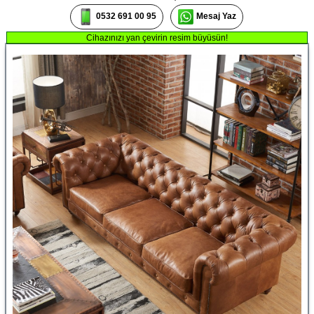
0532 691 00 95
Mesaj Yaz
Cihazınızı yan çevirin resim büyüsün!