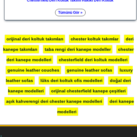
Chesterfield Deri Koltuk Takımı Hakiki Deri Koltuk
Tümünü Gör »
orijinal deri koltuk takımları
chester koltuk takımlar
deri
kanepe takımları
taba rengi deri kanepe modeller
chester
deri kanepe modelleri
chesterfield deri koltuk modelleri
genuine leather couches
genuine leather sofas
luxury
leather sofas
lüks deri koltuk ofis modelleri
doğal deri
kanepe modelleri
orijinal chesterfield kanepe çeşitleri
açık kahverengi deri chester kanepe modelleri
deri kanepe
modelleri