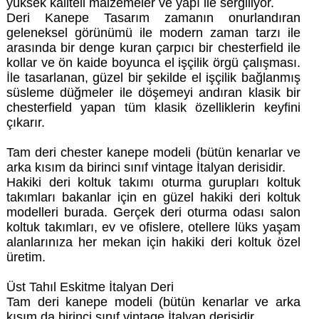
yüksek kaliteli malzemeler ve yapı ile sergiliyor.
Deri Kanepe Tasarım zamanın onurlandıran
geleneksel görünümü ile modern zaman tarzı ile
arasında bir denge kuran çarpıcı bir chesterfield ile
kollar ve ön kaide boyunca el işçilik örgü çalışması.
İle tasarlanan, güzel bir şekilde el işçilik bağlanmış
süsleme düğmeler ile döşemeyi andıran klasik bir
chesterfield yapan tüm klasik özelliklerin keyfini
çıkarır.
Tam deri chester kanepe modeli (bütün kenarlar ve
arka kısım da birinci sınıf vintage İtalyan derisidir.
Hakiki deri koltuk takımı oturma gurupları koltuk
takımları bakanlar için en güzel hakiki deri koltuk
modelleri burada. Gerçek deri oturma odası salon
koltuk takımları, ev ve ofislere, otellere lüks yaşam
alanlarınıza her mekan için hakiki deri koltuk özel
üretim.
Üst Tahıl Eskitme İtalyan Deri
Tam deri kanepe modeli (bütün kenarlar ve arka
kısım da birinci sınıf vintage İtalyan derisidir.