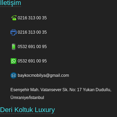
İletişim
0216 313 00 35
0216 313 00 35
0532 691 00 95
0532 691 00 95
baykocmobilya@gmail.com
Esenşehir Mah. Vatansever Sk. No: 17 Yukarı Dudullu,
Ümraniye/İstanbul
Deri Koltuk Luxury